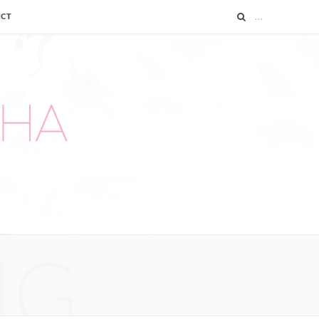
ACT
NG