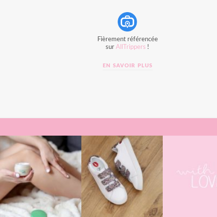
Fièrement référencée
sur
AllTrippers
!
EN SAVOIR PLUS