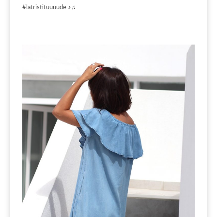
#latristituuuude ♪♫