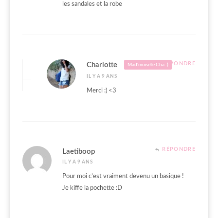
les sandales et la robe
RÉPONDRE
Charlotte
Mad'moiselle Cha :)
IL Y A 9 ANS
Merci :) <3
RÉPONDRE
Laetiboop
IL Y A 9 ANS
Pour moi c’est vraiment devenu un basique !
Je kiffe la pochette :D