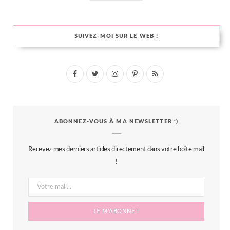
SUIVEZ-MOI SUR LE WEB !
F
T
I
P
R
a
w
n
i
S
c
i
s
n
S
ABONNEZ-VOUS À MA NEWSLETTER :)
e
t
t
t
b
t
a
e
Recevez mes derniers articles directement dans votre boîte mail
o
e
g
r
!
o
r
r
e
k
a
s
m
t