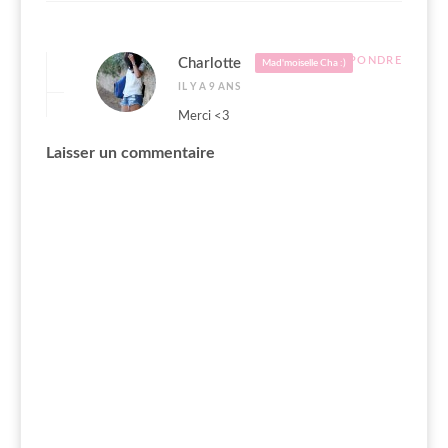
RÉPONDRE
Charlotte
Mad'moiselle Cha :)
IL Y A 9 ANS
Merci <3
Laisser un commentaire