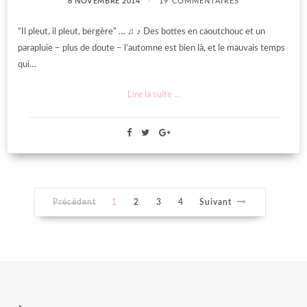
6 NOVEMBRE 2014
19 COMMENTAIRES
“Il pleut, il pleut, bergère” … ♫ ♪ Des bottes en caoutchouc et un
parapluie – plus de doute – l’automne est bien là, et le mauvais temps
qui…
Lire la suite ...
Précédent
1
2
3
4
Suivant