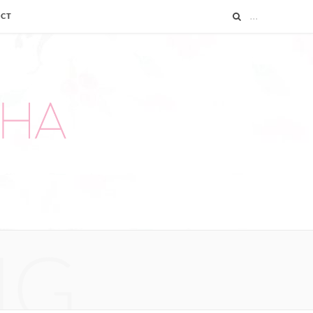
ACT
NG