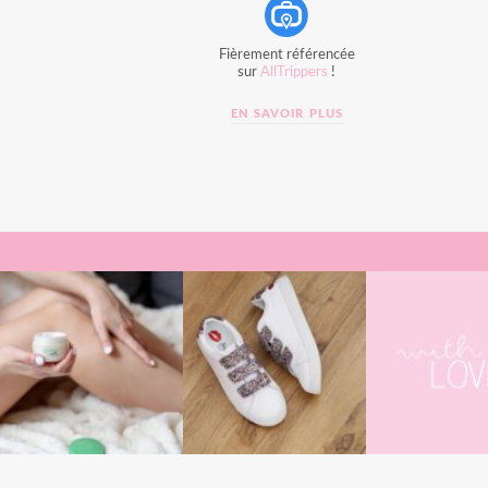
Fièrement référencée
sur
AllTrippers
!
EN SAVOIR PLUS