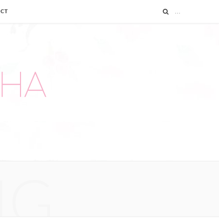
ACT
NG