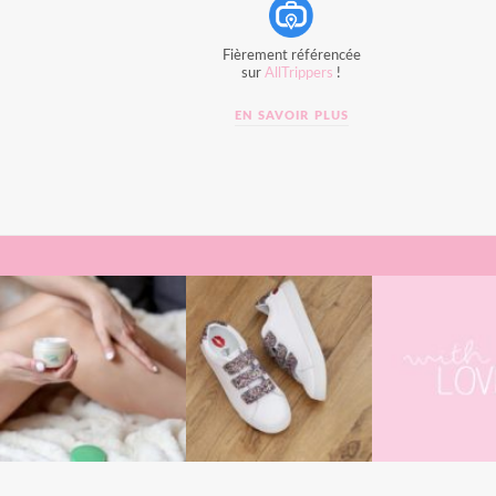
Fièrement référencée
sur
AllTrippers
!
EN SAVOIR PLUS