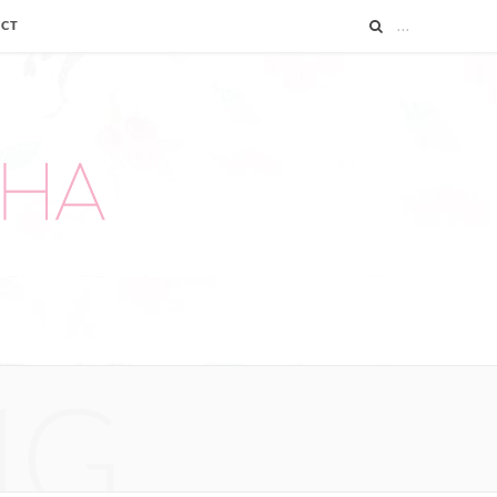
ACT
NG