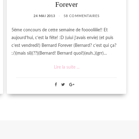
Forever
24 MAI 2013
58 COMMENTAIRES
5ème concours de cette semaine de fooooliiiie!! Et
aujourd’hui, c’est la fête! :D (uiui j’avais envie) (et puis
c’est vendredi!) Bernard Forever (Bernard? c’est qui ça?
:/)(mais sii)(??)(Bernard! Bernard quoi!)(euh..)(grr)…
Lire la suite ...