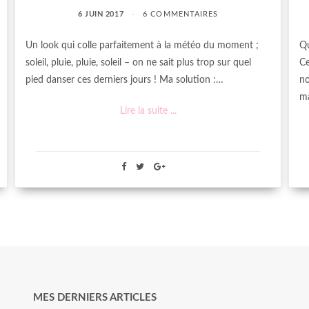
6 JUIN 2017
6 COMMENTAIRES
Un look qui colle parfaitement à la météo du moment ;
Qu
soleil, pluie, pluie, soleil – on ne sait plus trop sur quel
Ce
pied danser ces derniers jours ! Ma solution :…
no
ma
Lire la suite ...
MES DERNIERS ARTICLES