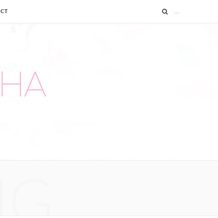
ACT
NG