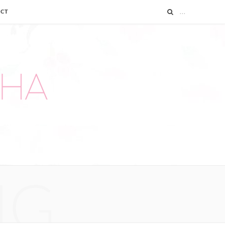
ACT
NG