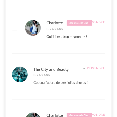
RÉPONDRE
Charlotte
Mad'moiselle Cha :)
IL Y A 9 ANS
Ouiiii il est trop mignon ! <3
RÉPONDRE
The City and Beauty
IL Y A 9 ANS
Coucou j’adore de très jolies choses :)
RÉPONDRE
Charlotte
Mad'moiselle Cha :)