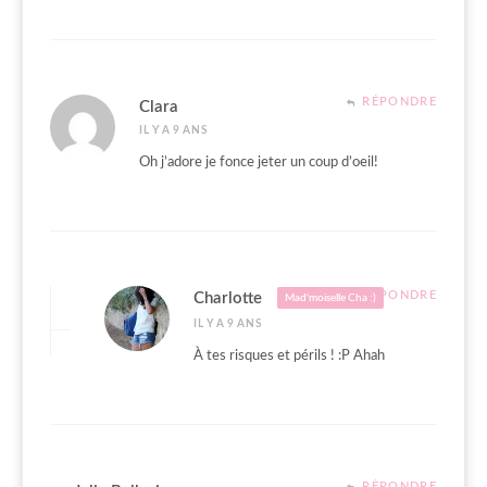
RÉPONDRE
Clara
IL Y A 9 ANS
Oh j’adore je fonce jeter un coup d’oeil!
RÉPONDRE
Charlotte
Mad'moiselle Cha :)
IL Y A 9 ANS
À tes risques et périls ! :P Ahah
RÉPONDRE