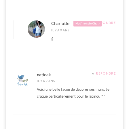
RÉPONDRE
Charlotte
Mad'moiselle Cha :)
IL Y A 9 ANS
;)
RÉPONDRE
natieak
IL Y A 9 ANS
Voici une belle façon de décorer ses murs. Je
craque particulièrement pour le lapinou ^^