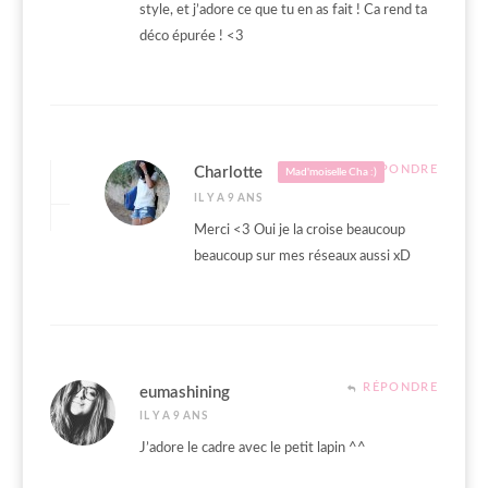
style, et j’adore ce que tu en as fait ! Ca rend ta
déco épurée ! <3
RÉPONDRE
Charlotte
Mad'moiselle Cha :)
IL Y A 9 ANS
Merci <3 Oui je la croise beaucoup
beaucoup sur mes réseaux aussi xD
RÉPONDRE
eumashining
IL Y A 9 ANS
J’adore le cadre avec le petit lapin ^^