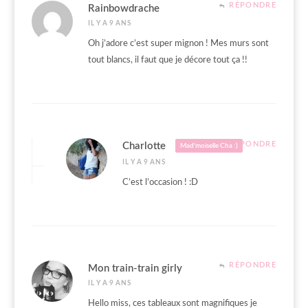
RÉPONDRE
Rainbowdrache
IL Y A 9 ANS
Oh j’adore c’est super mignon ! Mes murs sont
tout blancs, il faut que je décore tout ça !!
RÉPONDRE
Charlotte
Mad'moiselle Cha :)
IL Y A 9 ANS
C’est l’occasion ! :D
RÉPONDRE
Mon train-train girly
IL Y A 9 ANS
Hello miss, ces tableaux sont magnifiques je