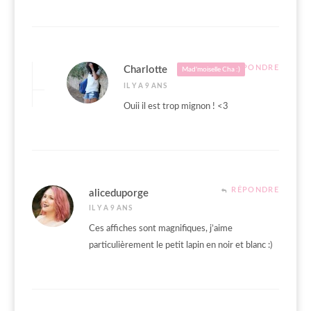
RÉPONDRE
Charlotte
Mad'moiselle Cha :)
IL Y A 9 ANS
Ouii il est trop mignon ! <3
RÉPONDRE
aliceduporge
IL Y A 9 ANS
Ces affiches sont magnifiques, j’aime
particulièrement le petit lapin en noir et blanc :)