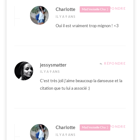
RÉPONDRE
Charlotte
Mad'moiselle Cha :)
IL Y A 9 ANS
Oui il est vraiment trop mignon ! <3
RÉPONDRE
jessysmatter
IL Y A 9 ANS
C’est très joli j’aime beaucoup la danseuse et la
citation que tu lui a associé :)
RÉPONDRE
Charlotte
Mad'moiselle Cha :)
IL Y A 9 ANS