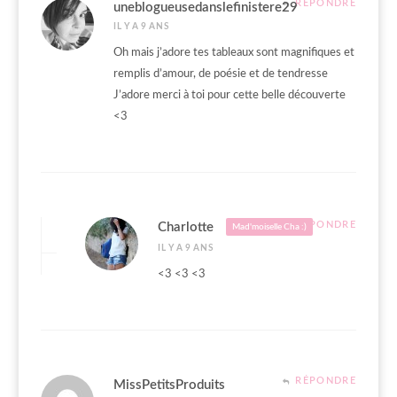
RÉPONDRE
uneblogueusedanslefinistere29
IL Y A 9 ANS
Oh mais j’adore tes tableaux sont magnifiques et
remplis d’amour, de poésie et de tendresse
J’adore merci à toi pour cette belle découverte
<3
RÉPONDRE
Charlotte
Mad'moiselle Cha :)
IL Y A 9 ANS
<3 <3 <3
RÉPONDRE
MissPetitsProduits