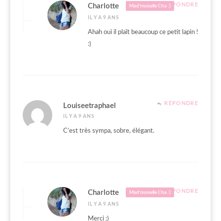
RÉPONDRE
Charlotte
Mad'moiselle Cha :)
IL Y A 9 ANS
Ahah oui il plaît beaucoup ce petit lapin !
:)
RÉPONDRE
Louiseetraphael
IL Y A 9 ANS
C’est très sympa, sobre, élégant.
RÉPONDRE
Charlotte
Mad'moiselle Cha :)
IL Y A 9 ANS
Merci :)