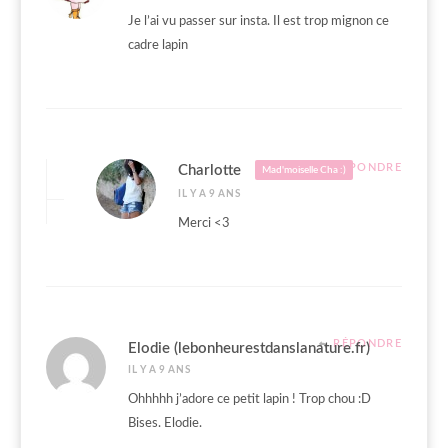
Je l’ai vu passer sur insta. Il est trop mignon ce
cadre lapin
RÉPONDRE
Charlotte
Mad'moiselle Cha :)
IL Y A 9 ANS
Merci <3
RÉPONDRE
Elodie (lebonheurestdanslanature.fr)
IL Y A 9 ANS
Ohhhhh j’adore ce petit lapin ! Trop chou :D
Bises. Elodie.