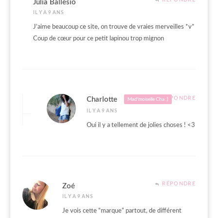
Julia Ballesio
IL Y A 9 ANS
J’aime beaucoup ce site, on trouve de vraies merveilles *v*
Coup de cœur pour ce petit lapinou trop mignon
RÉPONDRE
Charlotte
Mad'moiselle Cha :)
IL Y A 9 ANS
Oui il y a tellement de jolies choses ! <3
RÉPONDRE
Zoé
IL Y A 9 ANS
Je vois cette “marque” partout, de différent