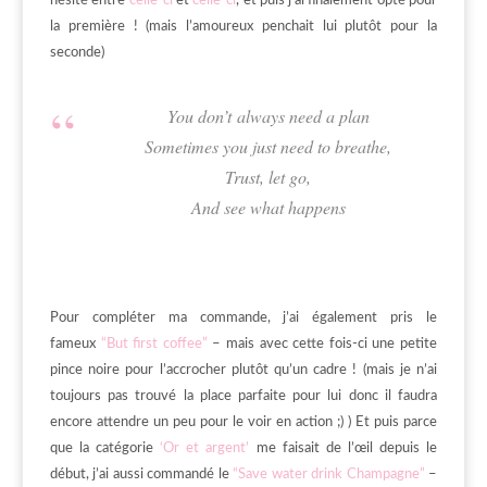
hésité entre
celle-ci
et
celle-ci
, et puis j’ai finalement opté pour
la première ! (mais l’amoureux penchait lui plutôt pour la
seconde)
You don’t always need a plan
Sometimes you just need to breathe,
Trust, let go,
And see what happens
Pour compléter ma commande, j’ai également pris le
fameux
“But first coffee”
– mais avec cette fois-ci une petite
pince noire pour l’accrocher plutôt qu’un cadre ! (mais je n’ai
toujours pas trouvé la place parfaite pour lui donc il faudra
encore attendre un peu pour le voir en action ;) ) Et puis parce
que la catégorie
‘Or et argent’
me faisait de l’œil depuis le
début, j’ai aussi commandé le
“Save water drink Champagne”
–