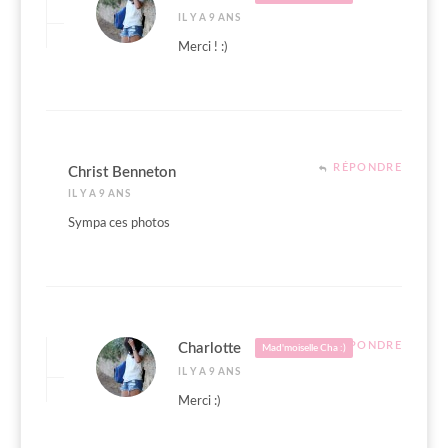
IL Y A 9 ANS
Merci ! :)
RÉPONDRE
Christ Benneton
IL Y A 9 ANS
Sympa ces photos
RÉPONDRE
Charlotte
Mad'moiselle Cha :)
IL Y A 9 ANS
Merci :)