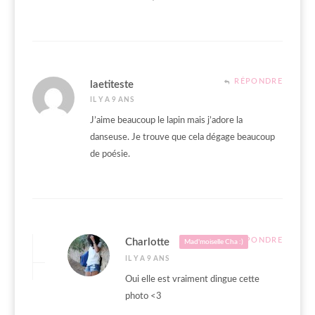
RÉPONDRE
laetiteste
IL Y A 9 ANS
J’aime beaucoup le lapin mais j’adore la
danseuse. Je trouve que cela dégage beaucoup
de poésie.
RÉPONDRE
Charlotte
Mad'moiselle Cha :)
IL Y A 9 ANS
Oui elle est vraiment dingue cette
photo <3