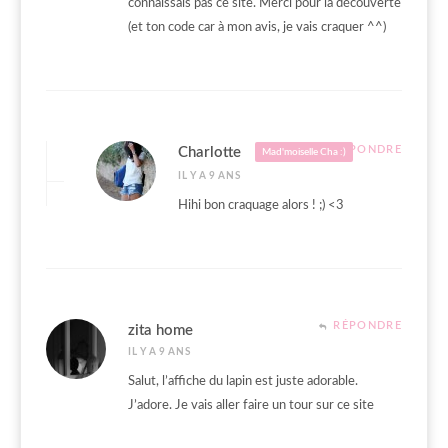
connaissais pas ce site. Merci pour la découverte
(et ton code car à mon avis, je vais craquer ^^)
RÉPONDRE
Charlotte
Mad'moiselle Cha :)
IL Y A 9 ANS
Hihi bon craquage alors ! ;) <3
RÉPONDRE
zita home
IL Y A 9 ANS
Salut, l’affiche du lapin est juste adorable.
J’adore. Je vais aller faire un tour sur ce site