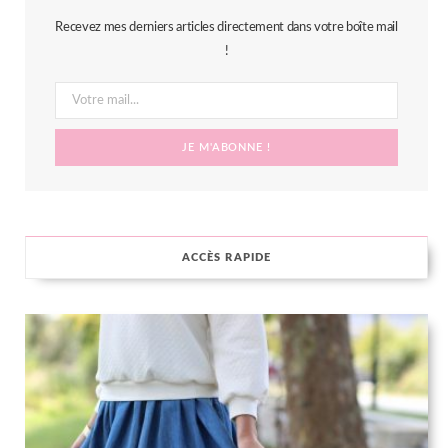
b
t
a
e
Recevez mes derniers articles directement dans votre boîte mail
o
e
g
r
!
o
r
r
e
k
a
s
m
t
ACCÈS RAPIDE