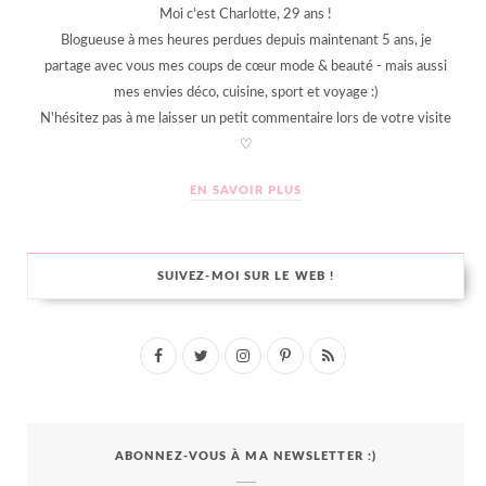
Moi c'est Charlotte, 29 ans !
Blogueuse à mes heures perdues depuis maintenant 5 ans, je
partage avec vous mes coups de cœur mode & beauté - mais aussi
mes envies déco, cuisine, sport et voyage :)
N'hésitez pas à me laisser un petit commentaire lors de votre visite
♡
EN SAVOIR PLUS
SUIVEZ-MOI SUR LE WEB !
F
T
I
P
R
a
w
n
i
S
c
i
s
n
S
ABONNEZ-VOUS À MA NEWSLETTER :)
e
t
t
t