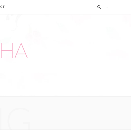
ACT
NG