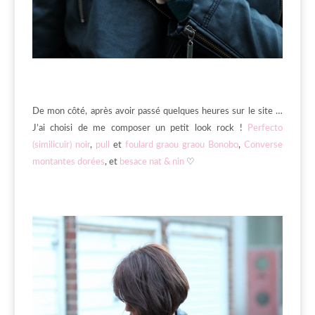
De mon côté, après avoir passé quelques heures sur le site …
J’ai choisi de me composer un petit look rock !
Perfecto
(similicuir) noir
,
pull
et
foulard graou graou Bonobo
,
Converse
montantes dorées
, et
besace nat & nin
♡