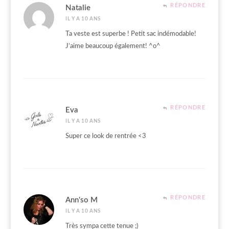
RÉPONDRE
Natalie
IL Y A 10 ANS
Ta veste est superbe ! Petit sac indémodable!
J’aime beaucoup également! ^o^
RÉPONDRE
Eva
IL Y A 10 ANS
Super ce look de rentrée <3
RÉPONDRE
Ann'so M
IL Y A 10 ANS
Très sympa cette tenue ;)