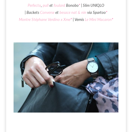
Perfecto
,
pull
et
foulard
Bonobo
*
| Slim UNIQLO
| Backets
Converse
et
besace nat & nin
via Spartoo
*
Montre Stéphane Verdino x Xme
*
| Vernis
Le Mini Macaron
*