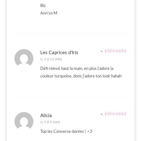
Biz
Ann’so M
RÉPONDRE
Les Caprices d'Iris
IL Y A 10 ANS
Défi relevé haut la main, en plus j’adore la
couleur turquoise, donc j’adore ton look hahah
RÉPONDRE
Alicia
IL Y A 9 ANS
Top les Converse dorées ! <3