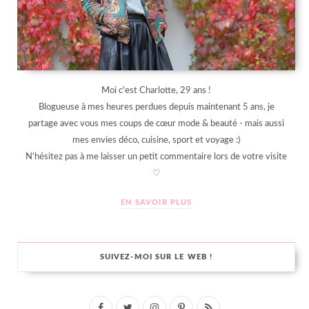
Moi c'est Charlotte, 29 ans !
Blogueuse à mes heures perdues depuis maintenant 5 ans, je
partage avec vous mes coups de cœur mode & beauté - mais aussi
mes envies déco, cuisine, sport et voyage :)
N'hésitez pas à me laisser un petit commentaire lors de votre visite
♡
EN SAVOIR PLUS
SUIVEZ-MOI SUR LE WEB !
F
T
I
P
R