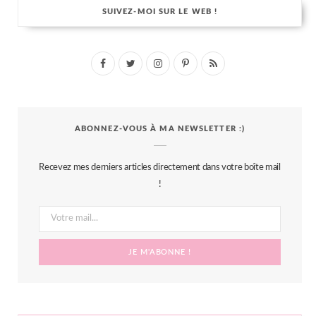
SUIVEZ-MOI SUR LE WEB !
F
T
I
P
R
a
w
n
i
S
c
i
s
n
S
ABONNEZ-VOUS À MA NEWSLETTER :)
e
t
t
t
b
t
a
e
Recevez mes derniers articles directement dans votre boîte mail
o
e
g
r
!
o
r
r
e
k
a
s
m
t