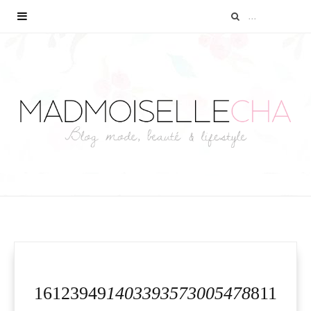
16123949
1403393573005478
811