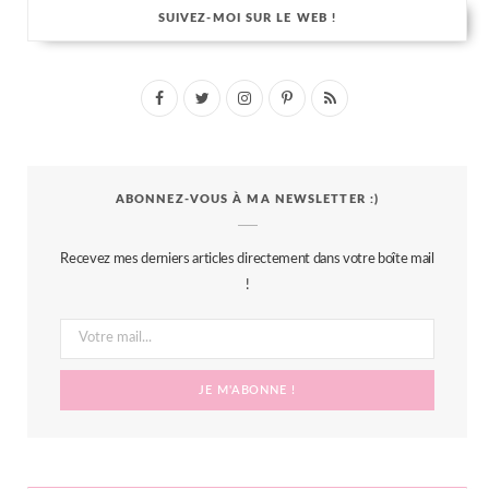
SUIVEZ-MOI SUR LE WEB !
F
T
I
P
R
a
w
n
i
S
c
i
s
n
S
ABONNEZ-VOUS À MA NEWSLETTER :)
e
t
t
t
b
t
a
e
Recevez mes derniers articles directement dans votre boîte mail
o
e
g
r
!
o
r
r
e
k
a
s
m
t