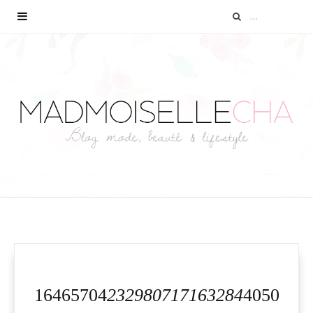
16465704
232980717163284
4050