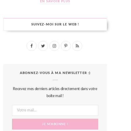
EN SAVOIR PLUS
SUIVEZ-MOI SUR LE WEB !
F
T
I
P
R
a
w
n
i
S
c
i
s
n
S
ABONNEZ-VOUS À MA NEWSLETTER :)
e
t
t
t
b
t
a
e
Recevez mes derniers articles directement dans votre
o
e
g
r
boîte mail !
o
r
r
e
k
a
s
m
t