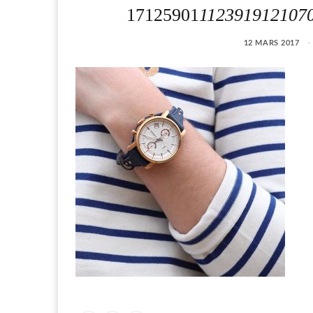
17125901
112391912107
12 MARS 2017