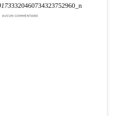
0173
3320460734323752960_n
AUCUN COMMENTAIRE