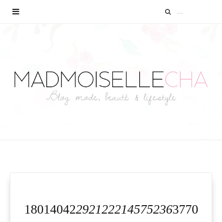
18014042
292122214575236
3770