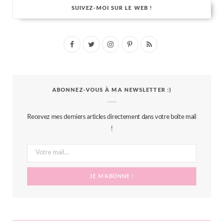
SUIVEZ-MOI SUR LE WEB !
F
T
I
P
R
a
w
n
i
S
c
i
s
n
S
ABONNEZ-VOUS À MA NEWSLETTER :)
e
t
t
t
b
t
a
e
Recevez mes derniers articles directement dans votre boîte mail
o
e
g
r
!
o
r
r
e
k
a
s
m
t