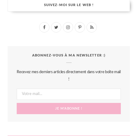
SUIVEZ-MOI SUR LE WEB !
F
T
I
P
R
a
w
n
i
S
c
i
s
n
S
ABONNEZ-VOUS À MA NEWSLETTER :)
e
t
t
t
b
t
a
e
Recevez mes derniers articles directement dans votre boîte mail
o
e
g
r
!
o
r
r
e
k
a
s
m
t