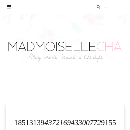
18513139
437216943300772
9155