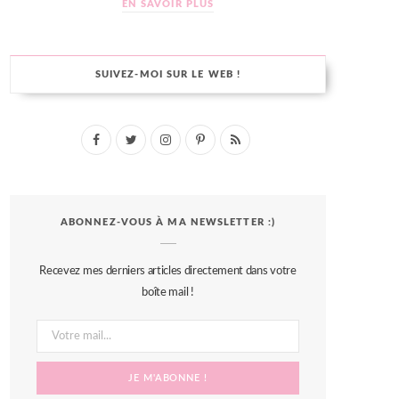
EN SAVOIR PLUS
SUIVEZ-MOI SUR LE WEB !
F
T
I
P
R
a
w
n
i
S
c
i
s
n
S
ABONNEZ-VOUS À MA NEWSLETTER :)
e
t
t
t
b
t
a
e
Recevez mes derniers articles directement dans votre
o
e
g
r
boîte mail !
o
r
r
e
k
a
s
m
t