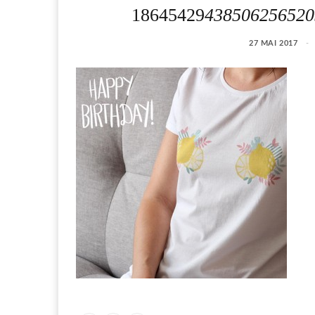
18645429
438506256520
27 MAI 2017