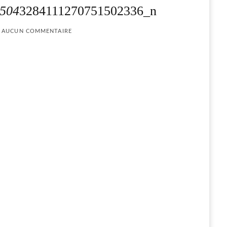
504
3284111270751502336_n
AUCUN COMMENTAIRE