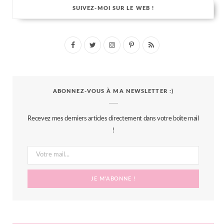
SUIVEZ-MOI SUR LE WEB !
F
T
I
P
R
a
w
n
i
S
c
i
s
n
S
ABONNEZ-VOUS À MA NEWSLETTER :)
e
t
t
t
b
t
a
e
Recevez mes derniers articles directement dans votre boîte mail
o
e
g
r
!
o
r
r
e
k
a
s
m
t