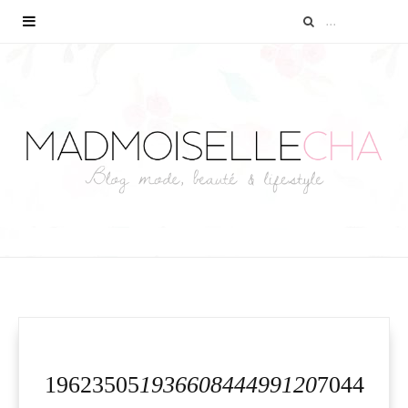
19623505
193660844499120
7044