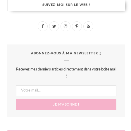
SUIVEZ-MOI SUR LE WEB !
F
T
I
P
R
a
w
n
i
S
c
i
s
n
S
ABONNEZ-VOUS À MA NEWSLETTER :)
e
t
t
t
b
t
a
e
Recevez mes derniers articles directement dans votre boîte mail
o
e
g
r
!
o
r
r
e
k
a
s
m
t