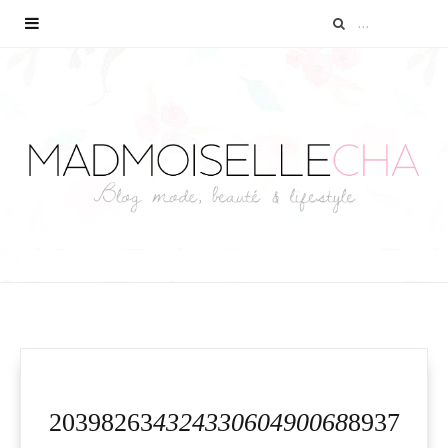
20398263
432433060490068
8937