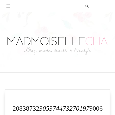
20838732
305374473270197
9006