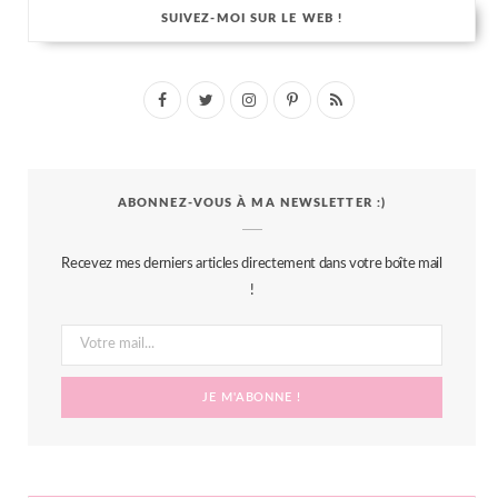
SUIVEZ-MOI SUR LE WEB !
F
T
I
P
R
a
w
n
i
S
c
i
s
n
S
ABONNEZ-VOUS À MA NEWSLETTER :)
e
t
t
t
b
t
a
e
Recevez mes derniers articles directement dans votre boîte mail
o
e
g
r
!
o
r
r
e
k
a
s
m
t