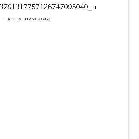
370
1317757126747095040_n
AUCUN COMMENTAIRE