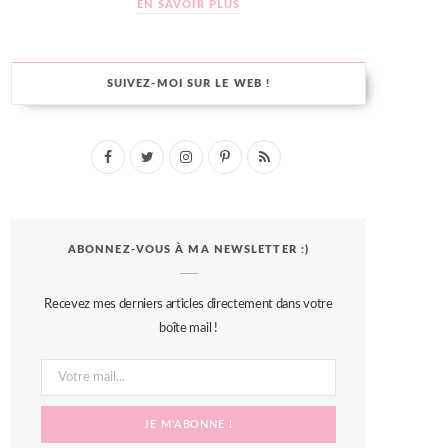
EN SAVOIR PLUS
SUIVEZ-MOI SUR LE WEB !
F
T
I
P
R
a
w
n
i
S
c
i
s
n
S
ABONNEZ-VOUS À MA NEWSLETTER :)
e
t
t
t
b
t
a
e
Recevez mes derniers articles directement dans votre
o
e
g
r
boîte mail !
o
r
r
e
k
a
s
m
t