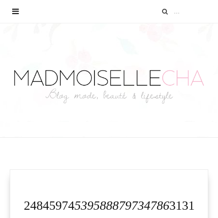
24845974
539588879734786
3131