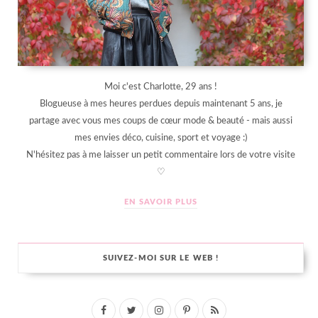
Moi c'est Charlotte, 29 ans !
Blogueuse à mes heures perdues depuis maintenant 5 ans, je
partage avec vous mes coups de cœur mode & beauté - mais aussi
mes envies déco, cuisine, sport et voyage :)
N'hésitez pas à me laisser un petit commentaire lors de votre visite
♡
EN SAVOIR PLUS
SUIVEZ-MOI SUR LE WEB !
F
T
I
P
R