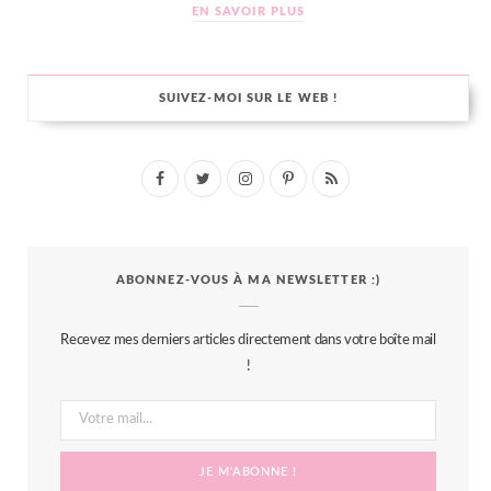
EN SAVOIR PLUS
SUIVEZ-MOI SUR LE WEB !
F
T
I
P
R
a
w
n
i
S
c
i
s
n
S
ABONNEZ-VOUS À MA NEWSLETTER :)
e
t
t
t
b
t
a
e
Recevez mes derniers articles directement dans votre boîte mail
o
e
g
r
!
o
r
r
e
k
a
s
m
t