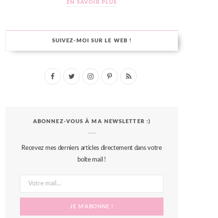
EN SAVOIR PLUS
SUIVEZ-MOI SUR LE WEB !
F
T
I
P
R
a
w
n
i
S
c
i
s
n
S
ABONNEZ-VOUS À MA NEWSLETTER :)
e
t
t
t
b
t
a
e
Recevez mes derniers articles directement dans votre
o
e
g
r
boîte mail !
o
r
r
e
k
a
s
m
t