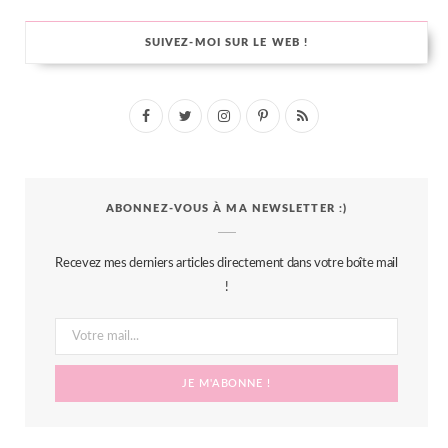
SUIVEZ-MOI SUR LE WEB !
F
T
I
P
R
a
w
n
i
S
c
i
s
n
S
ABONNEZ-VOUS À MA NEWSLETTER :)
e
t
t
t
b
t
a
e
Recevez mes derniers articles directement dans votre boîte mail
o
e
g
r
!
o
r
r
e
k
a
s
m
t