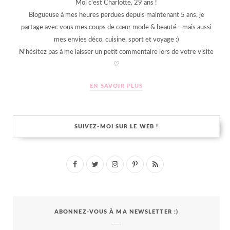
Moi c'est Charlotte, 29 ans !
Blogueuse à mes heures perdues depuis maintenant 5 ans, je
partage avec vous mes coups de cœur mode & beauté - mais aussi
mes envies déco, cuisine, sport et voyage :)
N'hésitez pas à me laisser un petit commentaire lors de votre visite
♡
EN SAVOIR PLUS
SUIVEZ-MOI SUR LE WEB !
F
T
I
P
R
a
w
n
i
S
c
i
s
n
S
ABONNEZ-VOUS À MA NEWSLETTER :)
e
t
t
t