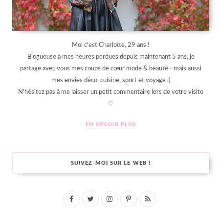
Moi c'est Charlotte, 29 ans !
Blogueuse à mes heures perdues depuis maintenant 5 ans, je
partage avec vous mes coups de cœur mode & beauté - mais aussi
mes envies déco, cuisine, sport et voyage :)
N'hésitez pas à me laisser un petit commentaire lors de votre visite
♡
EN SAVOIR PLUS
SUIVEZ-MOI SUR LE WEB !
F
T
I
P
R
a
w
n
i
S