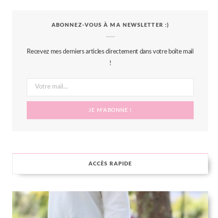
c
i
s
n
S
ABONNEZ-VOUS À MA NEWSLETTER :)
e
t
t
t
b
t
a
e
Recevez mes derniers articles directement dans votre boîte mail
o
e
g
r
!
o
r
r
e
k
a
s
m
t
ACCÈS RAPIDE