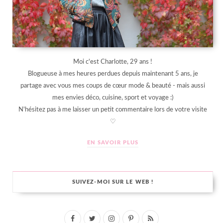
Moi c'est Charlotte, 29 ans !
Blogueuse à mes heures perdues depuis maintenant 5 ans, je
partage avec vous mes coups de cœur mode & beauté - mais aussi
mes envies déco, cuisine, sport et voyage :)
N'hésitez pas à me laisser un petit commentaire lors de votre visite
♡
EN SAVOIR PLUS
SUIVEZ-MOI SUR LE WEB !
F
T
I
P
R