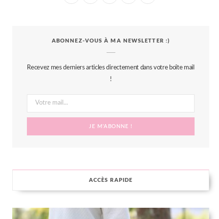
a
w
n
i
S
c
i
s
n
S
ABONNEZ-VOUS À MA NEWSLETTER :)
e
t
t
t
b
t
a
e
Recevez mes derniers articles directement dans votre boîte mail
o
e
g
r
!
o
r
r
e
k
a
s
m
t
ACCÈS RAPIDE