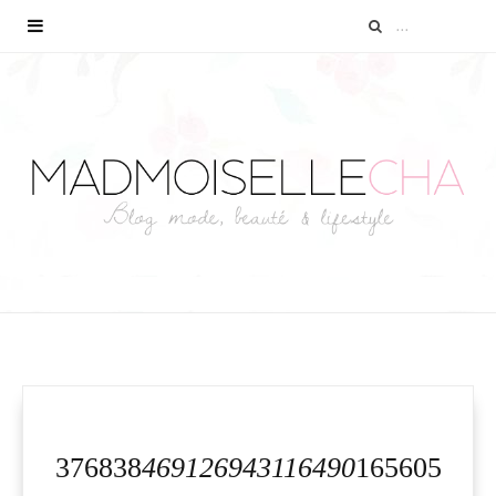
376838
469126943116490
165605