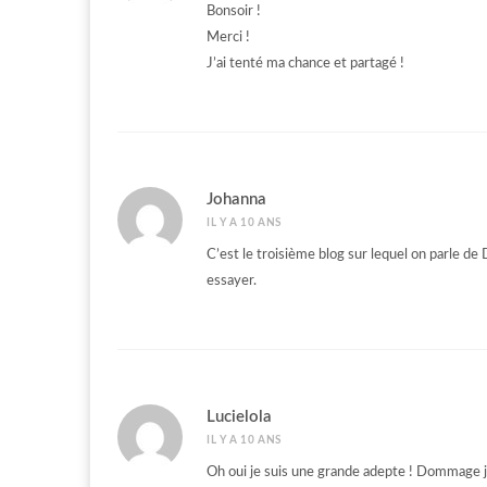
Bonsoir !
Merci !
J’ai tenté ma chance et partagé !
Johanna
IL Y A 10 ANS
C’est le troisième blog sur lequel on parle de D
essayer.
Lucielola
IL Y A 10 ANS
Oh oui je suis une grande adepte ! Dommage j’