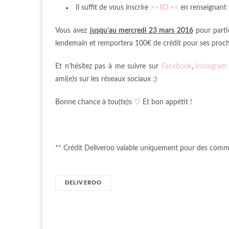
Il suffit de vous inscrire
>> ICI <<
en renseignant v
Vous avez
jusqu’au mercredi 23 mars 2016
pour partic
lendemain et remportera 100€ de crédit pour ses proc
Et n’hésitez pas à me suivre sur
Facebook
,
Instagram
ami(e)s sur les réseaux sociaux ;)
Bonne chance à tou(te)s ♡ Et bon appétit !
** Crédit Deliveroo valable uniquement pour des com
DELIVEROO