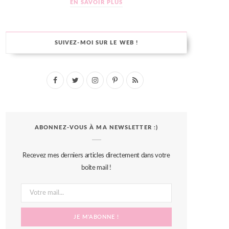
EN SAVOIR PLUS
SUIVEZ-MOI SUR LE WEB !
F
T
I
P
R
a
w
n
i
S
c
i
s
n
S
ABONNEZ-VOUS À MA NEWSLETTER :)
e
t
t
t
b
t
a
e
Recevez mes derniers articles directement dans votre
o
e
g
r
boîte mail !
o
r
r
e
k
a
s
m
t