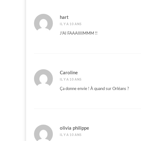
hart
IL Y A 10 ANS
J’AI FAAAIIIIMMM !!
Caroline
IL Y A 10 ANS
Ça donne envie ! À quand sur Orléans ?
olivia philippe
IL Y A 10 ANS