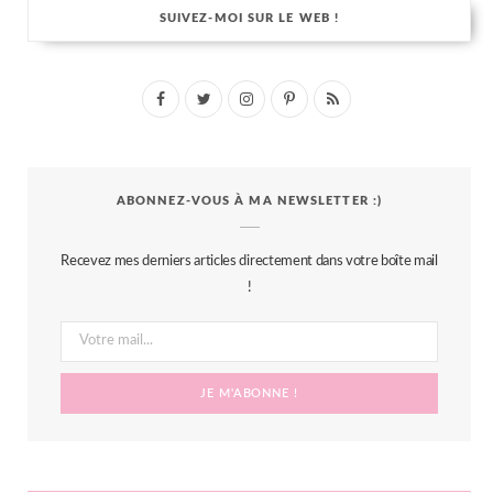
SUIVEZ-MOI SUR LE WEB !
F
T
I
P
R
a
w
n
i
S
c
i
s
n
S
ABONNEZ-VOUS À MA NEWSLETTER :)
e
t
t
t
b
t
a
e
Recevez mes derniers articles directement dans votre boîte mail
o
e
g
r
!
o
r
r
e
k
a
s
m
t