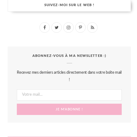
SUIVEZ-MOI SUR LE WEB !
F
T
I
P
R
a
w
n
i
S
c
i
s
n
S
ABONNEZ-VOUS À MA NEWSLETTER :)
e
t
t
t
b
t
a
e
Recevez mes derniers articles directement dans votre boîte mail
o
e
g
r
!
o
r
r
e
k
a
s
m
t