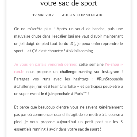
votre sac de sport
19 MAI 2017
AUCUN COMMENTAIRE
On ne m’arrête plus ! Après un souci de hanche, puis une
mauvaise chute dans l’escalier (qui me vaut d’avoir maintenant
un joli doigt de pied tout tordu :X ), je peux enfin reprendre le
sport – et ÇA c’est chouette ! #bikiniiscoming
Je vous en parlais vendredi dernier
, cette semaine
l’e-shop i-
run.fr
nous propose un
challenge running
sur Instagram !
Partagez vos runs avec les hashtags : #RunStoppable
#Challengei_run et #TeamCharlotte – et participez peut-être à
un super event
le 6 juin prochain à Paris
** !
Et parce que beaucoup d’entre vous ne savent généralement
pas par où commencer quand il s’agit de se mettre à la course à
pied, je vous propose aujourd’hui un petit post sur les 5
essentiels running à avoir dans votre
sac de sport
!