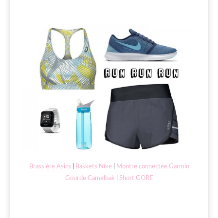
Brassière Asics
|
Baskets Nike
|
Montre connectée Garmin
Gourde Camelbak
|
Short GORE