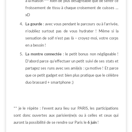
à la maison ^^ Rien de plus désagréable que de sentir ce
froissement de tissu à chaque croisement de cuisses …
xD
La gourde
: avec vous pendant le parcours ou à l’arrivée,
n’oubliez surtout pas de vous hydrater ! Même si la
sensation de soif n’est pas là – croyez-moi, votre corps
en a besoin !
La montre connectée
: le petit bonus non négligeable !
D’abord parce qu’effectuer un petit suivi de ses stats et
partagez ses runs avec ses ami(e)s : ça motive ! Et parce
que ce petit gadget est bien plus pratique que le célèbre
duo brassard + smartphone ;)
** je le répète : l’event aura lieu sur PARIS, les participations
sont donc ouvertes aux parisien(ne)s ou à celles et ceux qui
auront la possibilité de se rendre sur Paris le
6 juin
!