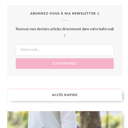
c
i
s
n
S
ABONNEZ-VOUS À MA NEWSLETTER :)
e
t
t
t
b
t
a
e
Recevez mes derniers articles directement dans votre boîte mail
o
e
g
r
!
o
r
r
e
k
a
s
m
t
ACCÈS RAPIDE