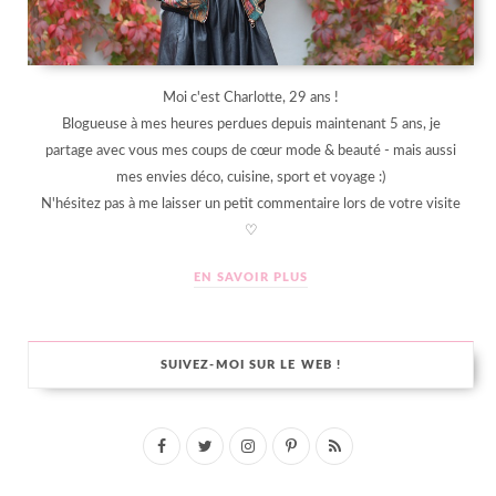
Moi c'est Charlotte, 29 ans !
Blogueuse à mes heures perdues depuis maintenant 5 ans, je
partage avec vous mes coups de cœur mode & beauté - mais aussi
mes envies déco, cuisine, sport et voyage :)
N'hésitez pas à me laisser un petit commentaire lors de votre visite
♡
EN SAVOIR PLUS
SUIVEZ-MOI SUR LE WEB !
F
T
I
P
R
a
w
n
i
S