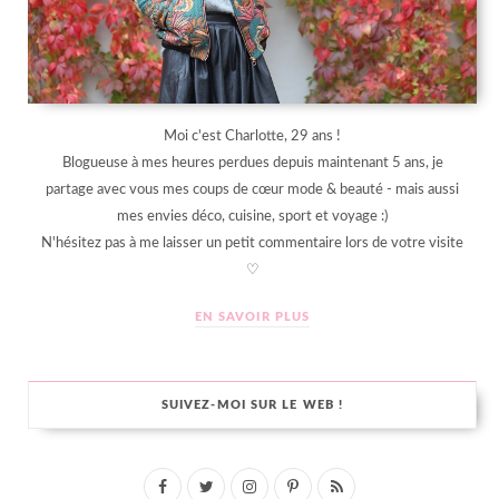
Moi c'est Charlotte, 29 ans !
Blogueuse à mes heures perdues depuis maintenant 5 ans, je
partage avec vous mes coups de cœur mode & beauté - mais aussi
mes envies déco, cuisine, sport et voyage :)
N'hésitez pas à me laisser un petit commentaire lors de votre visite
♡
EN SAVOIR PLUS
SUIVEZ-MOI SUR LE WEB !
F
T
I
P
R