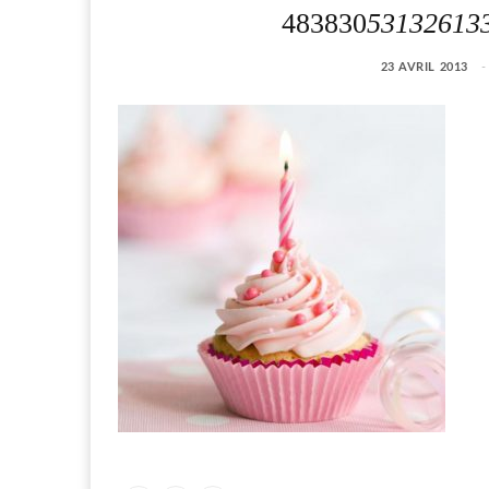
483830
53132613
23 AVRIL 2013