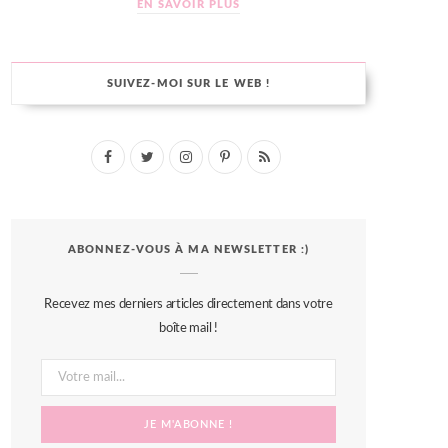
EN SAVOIR PLUS
SUIVEZ-MOI SUR LE WEB !
F
T
I
P
R
a
w
n
i
S
c
i
s
n
S
ABONNEZ-VOUS À MA NEWSLETTER :)
e
t
t
t
b
t
a
e
Recevez mes derniers articles directement dans votre
o
e
g
r
boîte mail !
o
r
r
e
k
a
s
m
t