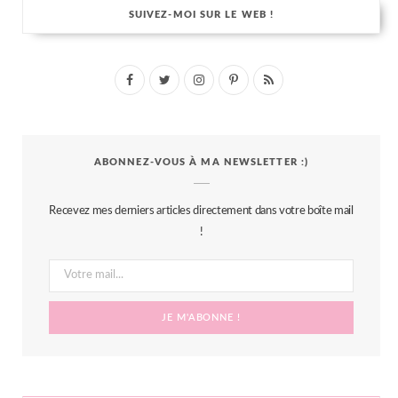
SUIVEZ-MOI SUR LE WEB !
F
T
I
P
R
a
w
n
i
S
c
i
s
n
S
ABONNEZ-VOUS À MA NEWSLETTER :)
e
t
t
t
b
t
a
e
Recevez mes derniers articles directement dans votre boîte mail
o
e
g
r
!
o
r
r
e
k
a
s
m
t