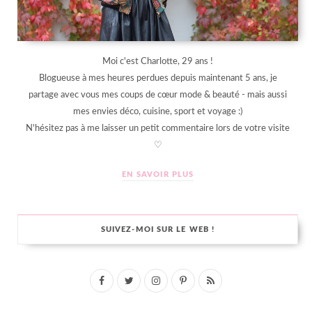
Moi c'est Charlotte, 29 ans !
Blogueuse à mes heures perdues depuis maintenant 5 ans, je
partage avec vous mes coups de cœur mode & beauté - mais aussi
mes envies déco, cuisine, sport et voyage :)
N'hésitez pas à me laisser un petit commentaire lors de votre visite
♡
EN SAVOIR PLUS
SUIVEZ-MOI SUR LE WEB !
F
T
I
P
R
a
w
n
i
S