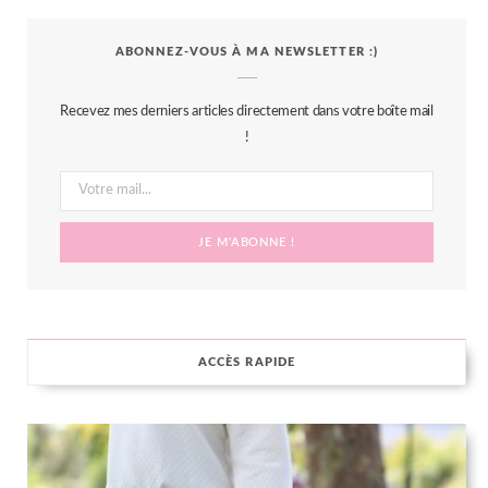
c
i
s
n
S
ABONNEZ-VOUS À MA NEWSLETTER :)
e
t
t
t
b
t
a
e
Recevez mes derniers articles directement dans votre boîte mail
o
e
g
r
!
o
r
r
e
k
a
s
m
t
ACCÈS RAPIDE