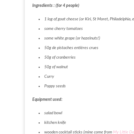
Ingredients : (for 4 people)
1 log of goat cheese (or Kiri, St Moret, Philadelphia, et
some cherry tomatoes
some white grape (or hazelnuts!)
50g de pistaches entières crues
50g of cranberries
50g of walnut
Curry
Poppy seeds
Equipment used:
salad bowl
kitchen knife
wooden cocktail sticks (mine come from
My Little D