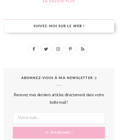
EN SAVOIR PLUS
SUIVEZ-MOI SUR LE WEB !
F
T
I
P
R
a
w
n
i
S
c
i
s
n
S
ABONNEZ-VOUS À MA NEWSLETTER :)
e
t
t
t
b
t
a
e
Recevez mes derniers articles directement dans votre
o
e
g
r
boîte mail !
o
r
r
e
k
a
s
m
t