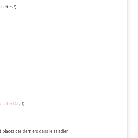
settes !)
 Little Day
!)
placez ces derniers dans le saladier.