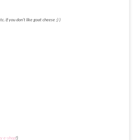
c. if you don’t like goat cheese ;) )
ay e-shop
!)