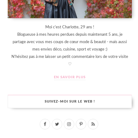
Moi c'est Charlotte, 29 ans !
Blogueuse à mes heures perdues depuis maintenant 5 ans, je
partage avec vous mes coups de cœur mode & beauté - mais aussi
mes envies déco, cuisine, sport et voyage :)
N'hésitez pas à me laisser un petit commentaire lors de votre visite
♡
EN SAVOIR PLUS
SUIVEZ-MOI SUR LE WEB !
F
T
I
P
R
a
w
n
i
S