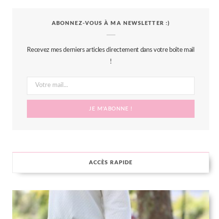
c
i
s
n
S
ABONNEZ-VOUS À MA NEWSLETTER :)
e
t
t
t
b
t
a
e
Recevez mes derniers articles directement dans votre boîte mail
o
e
g
r
!
o
r
r
e
k
a
s
m
t
ACCÈS RAPIDE