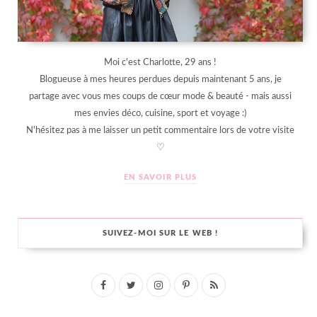
Moi c'est Charlotte, 29 ans !
Blogueuse à mes heures perdues depuis maintenant 5 ans, je
partage avec vous mes coups de cœur mode & beauté - mais aussi
mes envies déco, cuisine, sport et voyage :)
N'hésitez pas à me laisser un petit commentaire lors de votre visite
♡
EN SAVOIR PLUS
SUIVEZ-MOI SUR LE WEB !
F
T
I
P
R
a
w
n
i
S