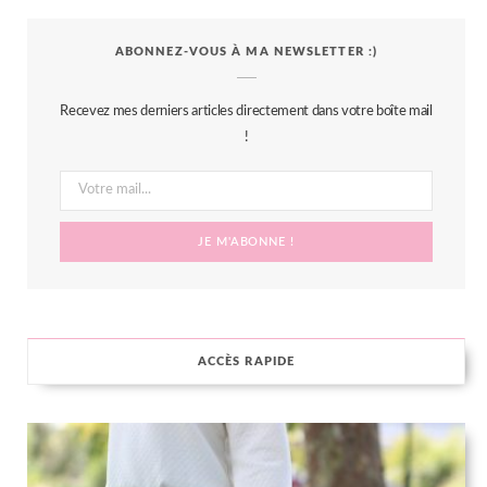
c
i
s
n
S
ABONNEZ-VOUS À MA NEWSLETTER :)
e
t
t
t
b
t
a
e
Recevez mes derniers articles directement dans votre boîte mail
o
e
g
r
!
o
r
r
e
k
a
s
m
t
ACCÈS RAPIDE