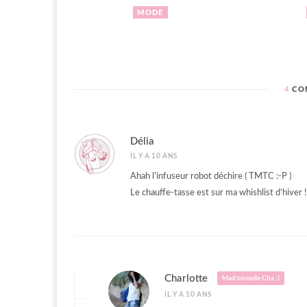
MODE
4
CO
Délia
IL Y A 10 ANS
Ahah l’infuseur robot déchire ( TMTC :-P )
Le chauffe-tasse est sur ma whishlist d’hiver !
Charlotte
Mad'moiselle Cha :)
IL Y A 10 ANS