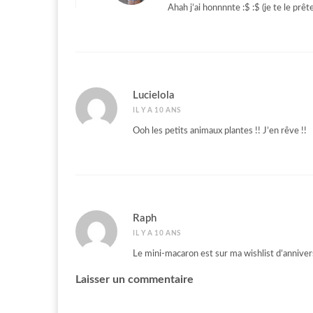
Ahah j’ai honnnnte :$ :$ (je te le prête
Lucielola
IL Y A 10 ANS
Ooh les petits animaux plantes !! J’en rêve !!
Raph
IL Y A 10 ANS
Le mini-macaron est sur ma wishlist d’annivers
Laisser un commentaire