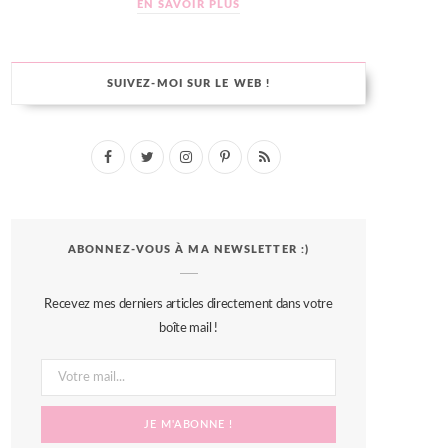
EN SAVOIR PLUS
SUIVEZ-MOI SUR LE WEB !
F
T
I
P
R
a
w
n
i
S
c
i
s
n
S
ABONNEZ-VOUS À MA NEWSLETTER :)
e
t
t
t
b
t
a
e
Recevez mes derniers articles directement dans votre
o
e
g
r
boîte mail !
o
r
r
e
k
a
s
m
t