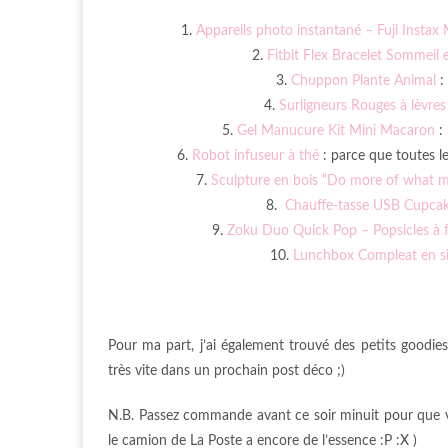
1.
Appareils photo instantané – Fuji Instax 
2.
Fitbit Flex Bracelet Sommeil e
3.
Chuppon Plante Animal
:
4.
Surligneurs Rouges à lèvres
5.
Gel Manucure Kit Mini Macaron
: 
6.
Robot infuseur à thé
: parce que toutes l
7.
Sculpture en bois “Do more of what 
8.
Chauffe-tasse USB Cupca
9.
Zoku Duo Quick Pop – Popsicles à 
10.
Lunchbox Compleat en si
Pour ma part, j’ai également trouvé des petits goodi
très vite dans un prochain post déco ;)
N.B. Passez commande avant ce soir minuit pour que vo
le camion de La Poste a encore de l’essence :P :X )