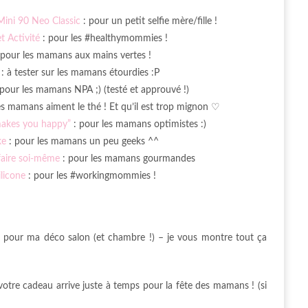
Mini 90 Neo Classic
: pour un petit selfie mère/fille !
t Activité
: pour les #healthymommies !
 pour les mamans aux mains vertes !
: à tester sur les mamans étourdies :P
pour les mamans NPA ;) (testé et approuvé !)
es mamans aiment le thé ! Et qu’il est trop mignon ♡
makes you happy”
: pour les mamans optimistes :)
ke
: pour les mamans un peu geeks ^^
faire soi-même
: pour les mamans gourmandes
licone
: pour les #workingmommies !
es pour ma déco salon (et chambre !) – je vous montre tout ça
tre cadeau arrive juste à temps pour la fête des mamans ! (si