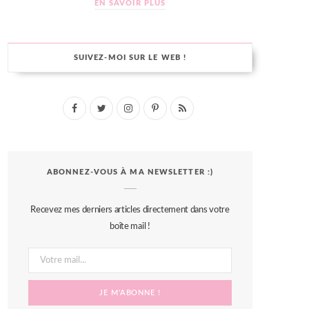
EN SAVOIR PLUS
SUIVEZ-MOI SUR LE WEB !
F
T
I
P
R
a
w
n
i
S
c
i
s
n
S
ABONNEZ-VOUS À MA NEWSLETTER :)
e
t
t
t
b
t
a
e
Recevez mes derniers articles directement dans votre
o
e
g
r
boîte mail !
o
r
r
e
k
a
s
m
t