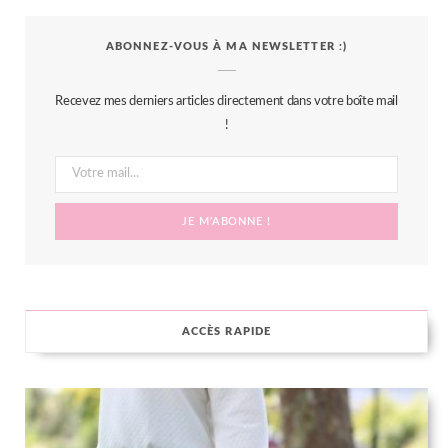
c
i
s
n
S
ABONNEZ-VOUS À MA NEWSLETTER :)
e
t
t
t
b
t
a
e
Recevez mes derniers articles directement dans votre boîte mail
o
e
g
r
!
o
r
r
e
k
a
s
m
t
ACCÈS RAPIDE