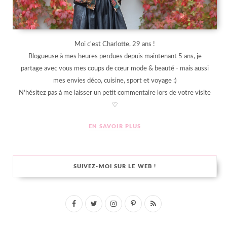
Moi c'est Charlotte, 29 ans !
Blogueuse à mes heures perdues depuis maintenant 5 ans, je
partage avec vous mes coups de cœur mode & beauté - mais aussi
mes envies déco, cuisine, sport et voyage :)
N'hésitez pas à me laisser un petit commentaire lors de votre visite
♡
EN SAVOIR PLUS
SUIVEZ-MOI SUR LE WEB !
F
T
I
P
R
a
w
n
i
S