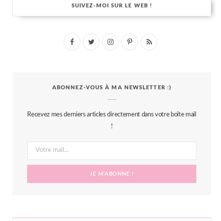
SUIVEZ-MOI SUR LE WEB !
F
T
I
P
R
a
w
n
i
S
c
i
s
n
S
ABONNEZ-VOUS À MA NEWSLETTER :)
e
t
t
t
b
t
a
e
Recevez mes derniers articles directement dans votre boîte mail
o
e
g
r
!
o
r
r
e
k
a
s
m
t