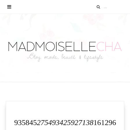
935845
275493425927138
161296