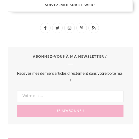
SUIVEZ-MOI SUR LE WEB !
F
T
I
P
R
a
w
n
i
S
c
i
s
n
S
ABONNEZ-VOUS À MA NEWSLETTER :)
e
t
t
t
b
t
a
e
Recevez mes derniers articles directement dans votre boîte mail
o
e
g
r
!
o
r
r
e
k
a
s
m
t