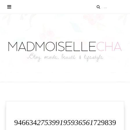
946634
275399195936561
729839