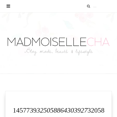
1457739
325058864303927
32058