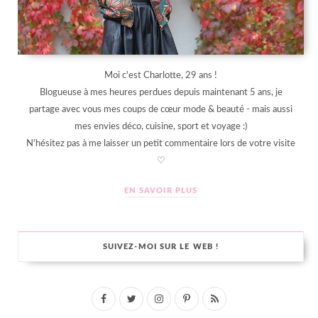
Moi c'est Charlotte, 29 ans !
Blogueuse à mes heures perdues depuis maintenant 5 ans, je
partage avec vous mes coups de cœur mode & beauté - mais aussi
mes envies déco, cuisine, sport et voyage :)
N'hésitez pas à me laisser un petit commentaire lors de votre visite
♡
EN SAVOIR PLUS
SUIVEZ-MOI SUR LE WEB !
F
T
I
P
R