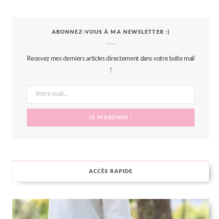
a
w
n
i
S
c
i
s
n
S
ABONNEZ-VOUS À MA NEWSLETTER :)
e
t
t
t
b
t
a
e
Recevez mes derniers articles directement dans votre boîte mail
o
e
g
r
!
o
r
r
e
k
a
s
m
t
ACCÈS RAPIDE