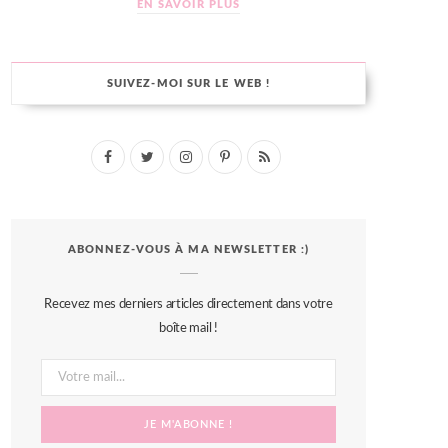
EN SAVOIR PLUS
SUIVEZ-MOI SUR LE WEB !
F
T
I
P
R
a
w
n
i
S
c
i
s
n
S
ABONNEZ-VOUS À MA NEWSLETTER :)
e
t
t
t
b
t
a
e
Recevez mes derniers articles directement dans votre
o
e
g
r
boîte mail !
o
r
r
e
k
a
s
m
t