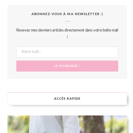
c
i
s
n
S
ABONNEZ-VOUS À MA NEWSLETTER :)
e
t
t
t
b
t
a
e
Recevez mes derniers articles directement dans votre boîte mail
o
e
g
r
!
o
r
r
e
k
a
s
m
t
ACCÈS RAPIDE