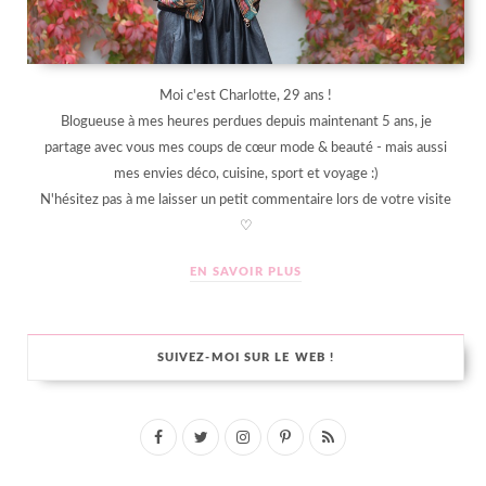
Moi c'est Charlotte, 29 ans !
Blogueuse à mes heures perdues depuis maintenant 5 ans, je
partage avec vous mes coups de cœur mode & beauté - mais aussi
mes envies déco, cuisine, sport et voyage :)
N'hésitez pas à me laisser un petit commentaire lors de votre visite
♡
EN SAVOIR PLUS
SUIVEZ-MOI SUR LE WEB !
F
T
I
P
R
a
w
n
i
S